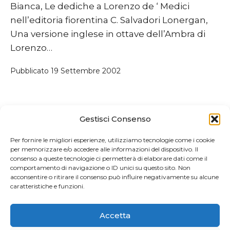
Bianca, Le dediche a Lorenzo de ‘ Medici
nell’editoria fiorentina C. Salvadori Lonergan,
Una versione inglese in ottave dell’Ambra di
Lorenzo…
Pubblicato
19 Settembre 2002
Gestisci Consenso
Per fornire le migliori esperienze, utilizziamo tecnologie come i cookie
Paginazione
più recenti
per memorizzare e/o accedere alle informazioni del dispositivo. Il
consenso a queste tecnologie ci permetterà di elaborare dati come il
degli
comportamento di navigazione o ID unici su questo sito. Non
acconsentire o ritirare il consenso può influire negativamente su alcune
articoli
caratteristiche e funzioni.
Accetta