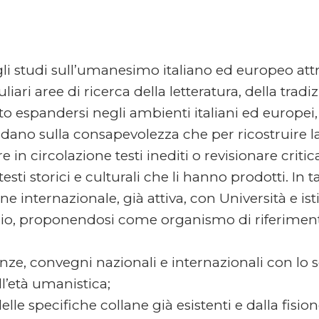
 studi sull’umanesimo italiano ed europeo attra
ari aree di ricerca della letteratura, della tradiz
 espandersi negli ambienti italiani ed europei, de
 fondano sulla consapevolezza che per ricostruire 
 in circolazione testi inediti o revisionare criti
esti storici e culturali che li hanno prodotti. In t
e internazionale, già attiva, con Università e isti
udio, proponendosi come organismo di riferiment
ze, convegni nazionali e internazionali con lo 
l’età umanistica;
 delle specifiche collane già esistenti e dalla fis