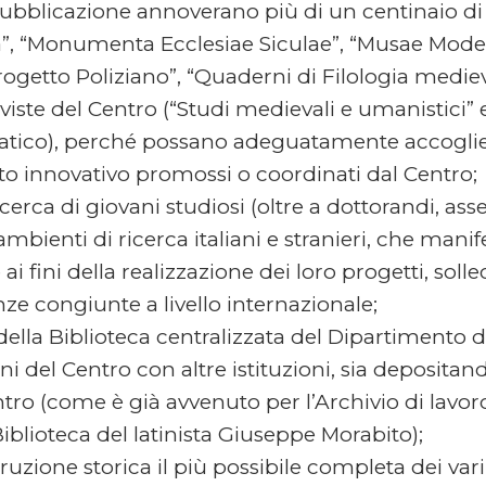
i pubblicazione annoverano più di un centinaio di
ia”, “Monumenta Ecclesiae Siculae”, “Musae Moder
 “Progetto Poliziano”, “Quaderni di Filologia med
 Riviste del Centro (“Studi medievali e umanisti
atico), perché possano adeguatamente accogliere l
nuto innovativo promossi o coordinati dal Centro;
erca di giovani studiosi (oltre a dottorandi, asse
ambienti di ricerca italiani e stranieri, che man
ai fini della realizzazione dei loro progetti, soll
ze congiunte a livello internazionale;
ella Biblioteca centralizzata del Dipartimento d
del Centro con altre istituzioni, sia depositando
ntro (come è già avvenuto per l’Archivio di lavor
 Biblioteca del latinista Giuseppe Morabito);
ruzione storica il più possibile completa dei vari