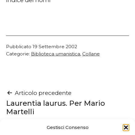
Indice dei nomi
Pubblicato
19 Settembre 2002
Categorie:
Biblioteca umanistica
,
Collane
Navigazione
Articolo precedente
Laurentia laurus. Per Mario
articoli
Martelli
Gestisci Consenso
Articolo successivo