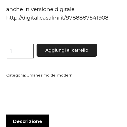
anche in versione digitale
http://digital.casalini.it/9788887541908
Radiografia
Aggiungi al carrello
del
Myrmedon
di
Categoria:
Umanesimo dei moderni
Giovanni
Pascoli
quantità
Descrizione