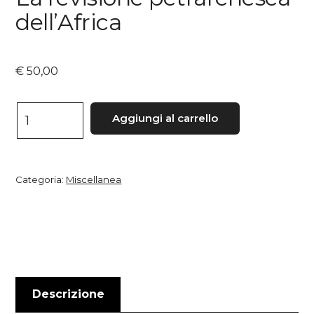
dell’Africa
€
50,00
La
Aggiungi al carrello
revisione
petrarchesca
dell’Africa
Categoria:
Miscellanea
quantità
Descrizione