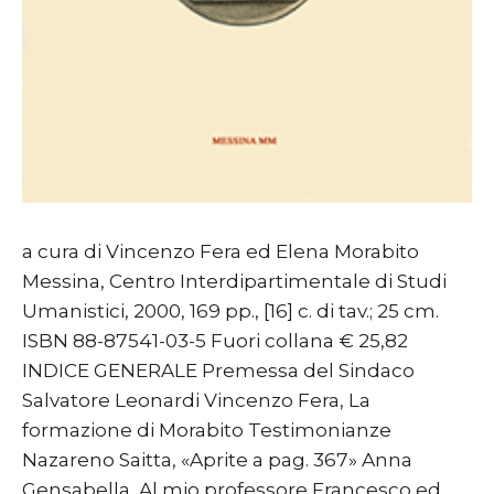
a cura di Vincenzo Fera ed Elena Morabito
Messina, Centro Interdipartimentale di Studi
Umanistici, 2000, 169 pp., [16] c. di tav.; 25 cm.
ISBN 88-87541-03-5 Fuori collana € 25,82
INDICE GENERALE Premessa del Sindaco
Salvatore Leonardi Vincenzo Fera, La
formazione di Morabito Testimonianze
Nazareno Saitta, «Aprite a pag. 367» Anna
Gensabella, Al mio professore Francesco ed