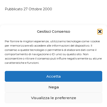
Pubblicato
27 Ottobre 2000
Gestisci Consenso
Per fornire le migliori esperienze, utilizziamo tecnologie come i cookie
Paginazione
più recenti
meno recenti
per memorizzare e/o accedere alle informazioni del dispositivo. Il
consenso a queste tecnologie ci permetterà di elaborare dati come il
degli
comportamento di navigazione o ID unici su questo sito. Non
acconsentire o ritirare il consenso può influire negativamente su alcune
articoli
caratteristiche e funzioni.
Accetta
Nega
Visualizza le preferenze
Privacy e Cookie Policy
| 2026 Powered by
CIAM